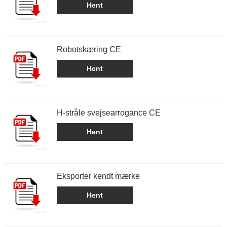
Hent
Robotskæring CE
Hent
H-stråle svejsearrogance CE
Hent
Eksporter kendt mærke
Hent