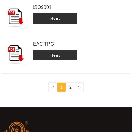
ISO9001
Hent
EAC TPG
Hent
<
1
2
>