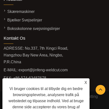
Skæremaskiner
Bjælker Svejselinjer
Boksskolonne svejsningslinjer
Kontakt Os
ADRESSE: No.337, 7th Xingci Road,
Hangzhou Bay New Area, Ningbo,
P.R.China
E-MAIL:
export@jinfeng-weldcut.com
FAX: +86-574-63487678
X
TLF:
+86-574-63487698
Vi bruger cookies til at tilbyde dig en bedre
browsingoplevelse, analysere trafik på
Copyright © 2022 Ningbo JinFeng Welding and Cutting
webstedet og tilpasse indhold. Ved at bruge
Machinery Manufacture Co., Ltd -
denne side accepterer du vores brug af
Skæremaskiner, profilrobotskærelinje, CNC-