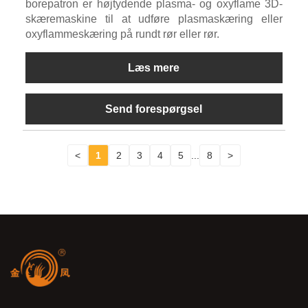
borepatron er højtydende plasma- og oxyflame 3D-
skæremaskine til at udføre plasmaskæring eller
oxyflammeskæring på rundt rør eller rør.
Læs mere
Send forespørgsel
<
1
2
3
4
5
...
8
>