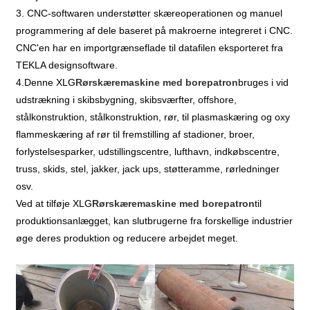
3. CNC-softwaren understøtter skæreoperationen og manuel
programmering af dele baseret på makroerne integreret i CNC.
CNC'en har en importgrænseflade til datafilen eksporteret fra
TEKLA designsoftware.
4.Denne XLG
Rørskæremaskine med borepatron
bruges i vid
udstrækning i skibsbygning, skibsværfter, offshore,
stålkonstruktion, stålkonstruktion, rør, til plasmaskæring og oxy
flammeskæring af rør til fremstilling af stadioner, broer,
forlystelsesparker, udstillingscentre, lufthavn, indkøbscentre,
truss, skids, stel, jakker, jack ups, støtteramme, rørledninger
osv.
Ved at tilføje XLG
Rørskæremaskine med borepatron
til
produktionsanlægget, kan slutbrugerne fra forskellige industrier
øge deres produktion og reducere arbejdet meget.