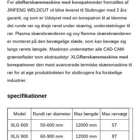
For alle
Rørskæremaskine med borepatron
der fremstilles af
JINFENG WELDCUT vil blive leveret til Slutbruger med 2 års
garanti, og som er Udstyret med en borepatron til at klemme
det runde rør og dreje røret under skæring, understøtninger til
rør. Plasma skærebrænderen og oxy flamme skærebrænderen
er monteret på den bevægelige slæde, som kan bevæge sig
langs rørets længde. Maskinen understøtter alle CAD-CAM-
grænseflader som ekstraudstyr. XLG
Rørskæremaskine med
borepatron
er den mest avancerede termiske skæremaskine til
rør for at øge produktiviteten for slutbrugere fra forskellige
industrier.
specifikationer
Model
Rundt rør diameter
Max længde
Max rørvægt
XLG 600
50-600 mm
12000 mm
5T
XLG 900
60-900 mm
12000 mm
8T