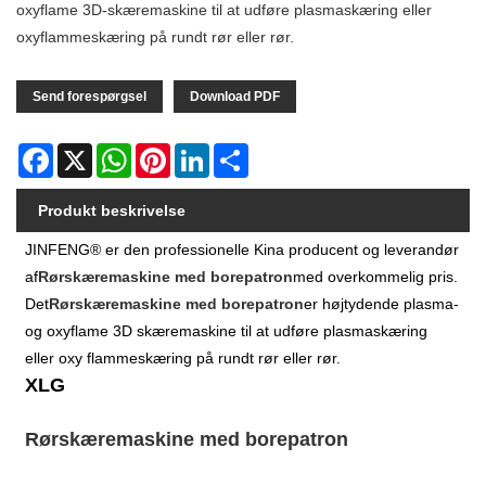
oxyflame 3D-skæremaskine til at udføre plasmaskæring eller
oxyflammeskæring på rundt rør eller rør.
Send forespørgsel
Download PDF
Facebook
X
WhatsApp
Pinterest
LinkedIn
Share
Produkt beskrivelse
JINFENG® er den professionelle Kina producent og leverandør
af
Rørskæremaskine med borepatron
med overkommelig pris.
Det
Rørskæremaskine med borepatron
er højtydende plasma-
og oxyflame 3D skæremaskine til at udføre plasmaskæring
eller oxy flammeskæring på rundt rør eller rør.
XLG
Rørskæremaskine med borepatron