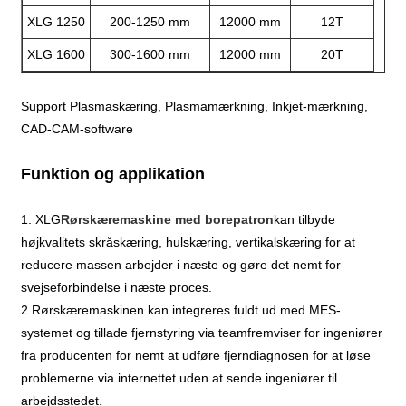
XLG 1250
200-1250 mm
12000 mm
12T
XLG 1600
300-1600 mm
12000 mm
20T
Support Plasmaskæring, Plasmamærkning, Inkjet-mærkning,
CAD-CAM-software
Funktion og applikation
1. XLG
Rørskæremaskine med borepatron
kan tilbyde
højkvalitets skråskæring, hulskæring, vertikalskæring for at
reducere massen arbejder i næste og gøre det nemt for
svejseforbindelse i næste proces.
2.Rørskæremaskinen kan integreres fuldt ud med MES-
systemet og tillade fjernstyring via teamfremviser for ingeniører
fra producenten for nemt at udføre fjerndiagnosen for at løse
problemerne via internettet uden at sende ingeniører til
arbejdsstedet.