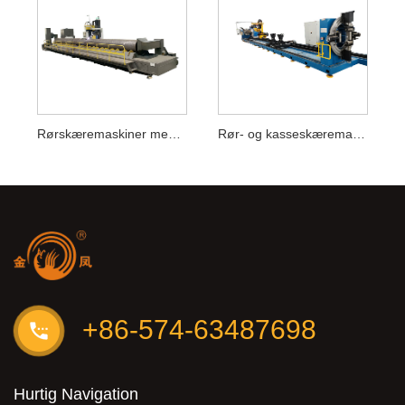
Rørskæremaskiner med rulleseng
Rør- og kasseskæremaskine
+86-574-63487698
Hurtig Navigation