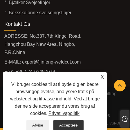
Bjælker Svejselinjer
Boksskolonne svejsningslinjer
Kontakt Os
ADRESSE: No.337, 7th Xingci Road,
Hangzhou Bay New Area, Ningbo,
P.R.China
E-MAIL:
export@jinfeng-weldcut.com
FAX: +86-574-63487678
X
TLF:
+86-574-63487698
Vi bruger cookies til at tilbyde dig en bedre
browsingoplevelse, analysere trafik på
Copyright © 2022 Ningbo JinFeng Welding and Cutting
webstedet og tilpasse indhold. Ved at bruge
Machinery Manufacture Co., Ltd -
denne side accepterer du vores brug af
Skæremaskiner, profilrobotskærelinje, CNC-
cookies.
Privatlivspolitik
plasmaskæremaskiner - Alle rettigheder forbeholdes
LINKS
SITEMAP
RSS
XML
PRIVATLIVSPOLITIK
Afvise
Acceptere