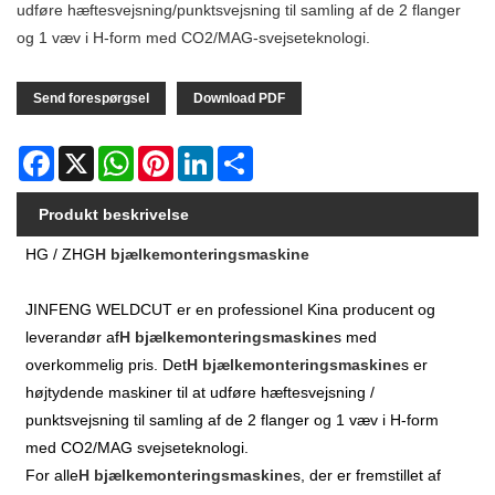
udføre hæftesvejsning/punktsvejsning til samling af de 2 flanger
og 1 væv i H-form med CO2/MAG-svejseteknologi.
Send forespørgsel
Download PDF
Facebook
X
WhatsApp
Pinterest
LinkedIn
Share
Produkt beskrivelse
HG / ZHG
H bjælkemonteringsmaskine
JINFENG WELDCUT er en professionel Kina producent og
leverandør af
H bjælkemonteringsmaskine
s med
overkommelig pris. Det
H bjælkemonteringsmaskine
s er
højtydende maskiner til at udføre hæftesvejsning /
punktsvejsning til samling af de 2 flanger og 1 væv i H-form
med CO2/MAG svejseteknologi.
For alle
H bjælkemonteringsmaskine
s, der er fremstillet af