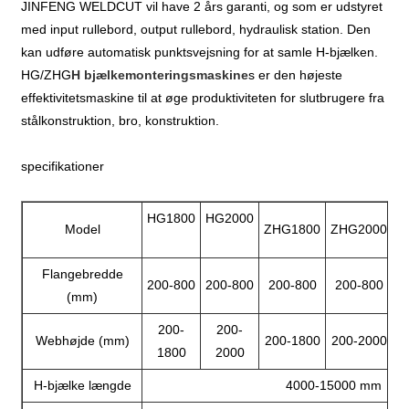
JINFENG WELDCUT vil have 2 års garanti, og som er udstyret
med input rullebord, output rullebord, hydraulisk station. Den
kan udføre automatisk punktsvejsning for at samle H-bjælken.
HG/ZHG
H bjælkemonteringsmaskine
s er den højeste
effektivitetsmaskine til at øge produktiviteten for slutbrugere fra
stålkonstruktion, bro, konstruktion.
specifikationer
HG1800
HG2000
Model
ZHG1800
ZHG2000
Z
Flangebredde
200-800
200-800
200-800
200-800
2
(mm)
200-
200-
Webhøjde (mm)
200-1800
200-2000
2
1800
2000
H-bjælke længde
4000-15000 mm