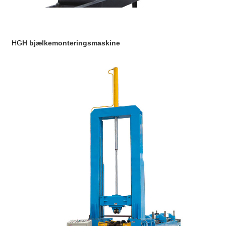
HG
H bjælkemonteringsmaskine